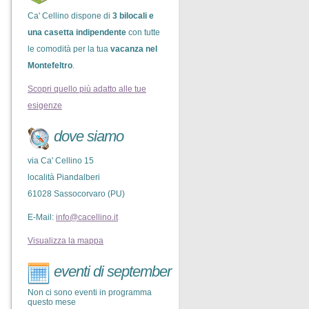
Ca' Cellino dispone di
3 bilocali e
una casetta indipendente
con tutte
le comodità per la tua
vacanza nel
Montefeltro
.
Scopri quello più adatto alle tue
esigenze
dove siamo
via Ca' Cellino 15
località Piandalberi
61028 Sassocorvaro (PU)
E-Mail:
info@cacellino.it
Visualizza la mappa
eventi di september
Non ci sono eventi in programma
questo mese