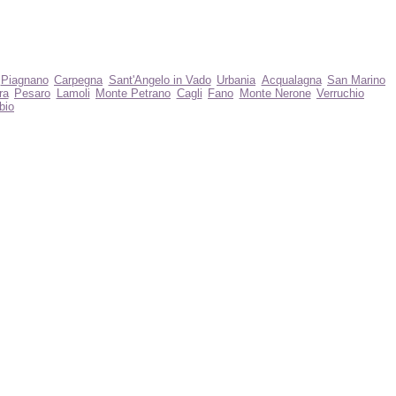
Piagnano
Carpegna
Sant'Angelo in Vado
Urbania
Acqualagna
San Marino
ra
Pesaro
Lamoli
Monte Petrano
Cagli
Fano
Monte Nerone
Verruchio
bio