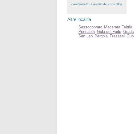
Piandimeleto - Castello dei conti Oliva
Altre località
Sassocorvaro
Macerata Feltria
Pennabilli
Gola del Furlo
Grada
San Leo
Pergola
Frasassi
Gub