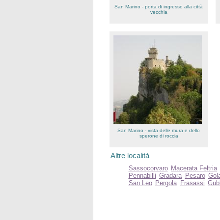
San Marino - porta di ingresso alla città
vecchia
San Marino - vista delle mura e dello
sperone di roccia
Altre località
Sassocorvaro
Macerata Feltria
Pennabilli
Gradara
Pesaro
Gola
San Leo
Pergola
Frasassi
Gub