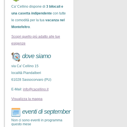
Ca' Cellino dispone di
3 bilocali e
una casetta indipendente
con tutte
le comodità per la tua
vacanza nel
Montefeltro
.
Scopri quello più adatto alle tue
esigenze
dove siamo
via Ca' Cellino 15
località Piandalberi
61028 Sassocorvaro (PU)
E-Mail:
info@cacellino.it
Visualizza la mappa
eventi di september
Non ci sono eventi in programma
questo mese