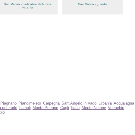
San Marino - particolare della città
San Marino - guardie
vecchia
Piagnano
Piandimeleto
Carpegna
Sant'Angelo in Vado
Urbania
Acqualagna
 del Furlo
Lamoli
Monte Petrano
Cagli
Fano
Monte Nerone
Verruchio
bio