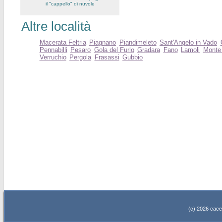
il "cappello" di nuvole
Altre località
Macerata Feltria
Piagnano
Piandimeleto
Sant'Angelo in Vado
Pennabilli
Pesaro
Gola del Furlo
Gradara
Fano
Lamoli
Monte
Verruchio
Pergola
Frasassi
Gubbio
(c) 2026 cacell